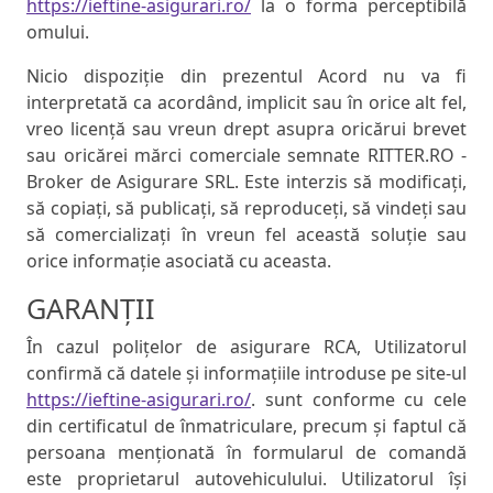
https://ieftine-asigurari.ro/
la o forma perceptibilă
omului.
Nicio dispoziție din prezentul Acord nu va fi
interpretată ca acordând, implicit sau în orice alt fel,
vreo licență sau vreun drept asupra oricărui brevet
sau oricărei mărci comerciale semnate RITTER.RO -
Broker de Asigurare SRL. Este interzis să modificați,
să copiați, să publicați, să reproduceți, să vindeți sau
să comercializați în vreun fel această soluție sau
orice informație asociată cu aceasta.
GARANȚII
În cazul polițelor de asigurare RCA, Utilizatorul
confirmă că datele și informațiile introduse pe site-ul
https://ieftine-asigurari.ro/
. sunt conforme cu cele
din certificatul de înmatriculare, precum și faptul că
persoana menționată în formularul de comandă
este proprietarul autovehiculului. Utilizatorul își