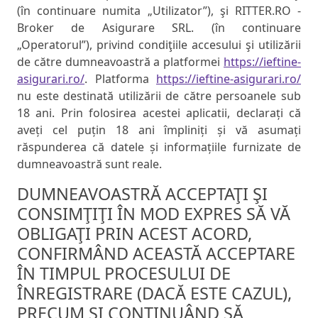
(în continuare numita „Utilizator”), şi RITTER.RO -
Broker de Asigurare SRL. (în continuare
„Operatorul”), privind condiţiile accesului şi utilizării
de către dumneavoastră a platformei
https://ieftine-
asigurari.ro/
. Platforma
https://ieftine-asigurari.ro/
nu este destinată utilizării de către persoanele sub
18 ani. Prin folosirea acestei aplicatii, declarați că
aveți cel puțin 18 ani împliniți și vă asumați
răspunderea că datele și informațiile furnizate de
dumneavoastră sunt reale.
DUMNEAVOASTRĂ ACCEPTAŢI ŞI
CONSIMŢIŢI ÎN MOD EXPRES SĂ VĂ
OBLIGAŢI PRIN ACEST ACORD,
CONFIRMÂND ACEASTĂ ACCEPTARE
ÎN TIMPUL PROCESULUI DE
ÎNREGISTRARE (DACĂ ESTE CAZUL),
PRECUM ŞI CONTINUÂND SĂ