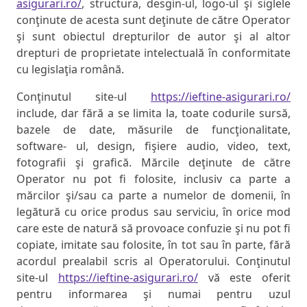
asigurari.ro/
, structura, desgin-ul, logo-ul şi siglele
conţinute de acesta sunt deţinute de către Operator
şi sunt obiectul drepturilor de autor şi al altor
drepturi de proprietate intelectuală în conformitate
cu legislaţia română.
Conţinutul site-ul
https://ieftine-asigurari.ro/
include, dar fără a se limita la, toate codurile sursă,
bazele de date, măsurile de funcţionalitate,
software- ul, design, fişiere audio, video, text,
fotografii şi grafică. Mărcile deţinute de către
Operator nu pot fi folosite, inclusiv ca parte a
mărcilor şi/sau ca parte a numelor de domenii, în
legătură cu orice produs sau serviciu, în orice mod
care este de natură să provoace confuzie şi nu pot fi
copiate, imitate sau folosite, în tot sau în parte, fără
acordul prealabil scris al Operatorului. Conţinutul
site-ul
https://ieftine-asigurari.ro/
vă este oferit
pentru informarea şi numai pentru uzul