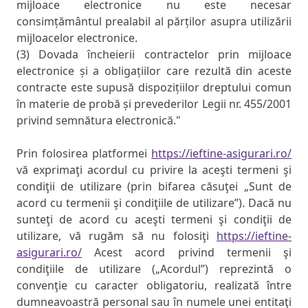
mijloace electronice nu este necesar
consimțământul prealabil al părților asupra utilizării
mijloacelor electronice.
(3) Dovada încheierii contractelor prin mijloace
electronice și a obligațiilor care rezultă din aceste
contracte este supusă dispozițiilor dreptului comun
în materie de probă și prevederilor Legii nr. 455/2001
privind semnătura electronică."
Prin folosirea platformei
https://ieftine-asigurari.ro/
vă exprimaţi acordul cu privire la aceşti termeni şi
condiţii de utilizare (prin bifarea căsuţei „Sunt de
acord cu termenii şi condiţiile de utilizare”). Dacă nu
sunteţi de acord cu aceşti termeni şi condiţii de
utilizare, vă rugăm să nu folosiţi
https://ieftine-
asigurari.ro/
Acest acord privind termenii şi
condiţiile de utilizare („Acordul”) reprezintă o
convenţie cu caracter obligatoriu, realizată între
dumneavoastră personal sau în numele unei entitaţi