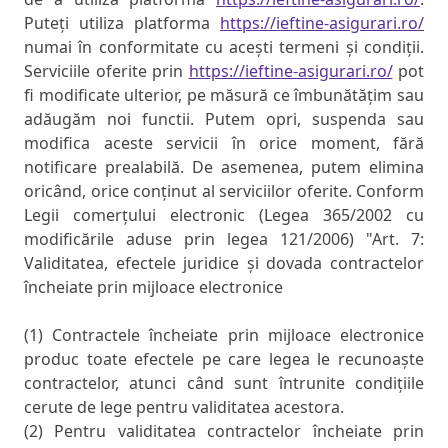
Puteți utiliza platforma
https://ieftine-asigurari.ro/
numai în conformitate cu acești termeni și condiții.
Serviciile oferite prin
https://ieftine-asigurari.ro/
pot
fi modificate ulterior, pe măsură ce îmbunătățim sau
adăugăm noi functii. Putem opri, suspenda sau
modifica aceste servicii în orice moment, fără
notificare prealabilă. De asemenea, putem elimina
oricând, orice conținut al serviciilor oferite. Conform
Legii comerțului electronic (Legea 365/2002 cu
modificările aduse prin legea 121/2006) "Art. 7:
Validitatea, efectele juridice și dovada contractelor
încheiate prin mijloace electronice
(1) Contractele încheiate prin mijloace electronice
produc toate efectele pe care legea le recunoaște
contractelor, atunci când sunt întrunite condițiile
cerute de lege pentru validitatea acestora.
(2) Pentru validitatea contractelor încheiate prin