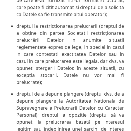
pe care le-ati furnizat într-un format structurat,
care poate fi citit automat si dreptul de a solicita
ca Datele sa fie transmite altui operator);
dreptul la restrictionarea prelucrarii (dreptul de
a obține din partea Societatii restricționarea
prelucrării Datelor in anumite situatii
reglementate expres de lege, in special in cazul
in care contestati exactitatea Datelor sau in
cazul in care prelucrarea este ilegala, dar dvs. va
opuneti stergerii Datelor. In aceste situatii, cu
exceptia stocarii, Datele nu vor mai fi
prelucrate);
dreptul de a depune plangere (dreptul dvs. de a
depune plangere la Autoritatea Nationala de
Supraveghere a Prelucrarii Datelor cu Caracter
Personal); dreptul la opozitie (dreptul să va
opuneti la prelucrarea bazată pe interesul
legitim sau îndeplinirea unei sarcini de interes