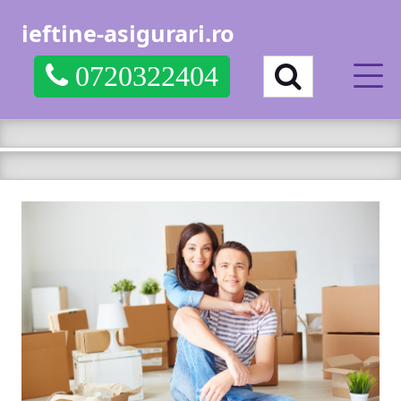
ieftine-asigurari.ro
0720322404