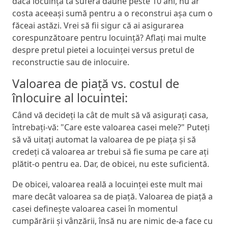
dacă locuința ta suferă daune peste 10 ani, nu ar
costa aceeași sumă pentru a o reconstrui așa cum o
făceai astăzi. Vrei să fii sigur că ai asigurarea
corespunzătoare pentru locuință? Aflați mai multe
despre pretul pietei a locuinței versus pretul de
reconstructie sau de inlocuire.
Valoarea de piață vs. costul de
înlocuire al locuintei:
Când vă decideți la cât de mult să vă asigurați casa,
întrebați-vă: "Care este valoarea casei mele?" Puteți
să vă uitați automat la valoarea de pe piața și să
credeți că valoarea ar trebui să fie suma pe care ați
plătit-o pentru ea. Dar, de obicei, nu este suficientă.
De obicei, valoarea reală a locuinței este mult mai
mare decât valoarea sa de piață. Valoarea de piață a
casei definește valoarea casei în momentul
cumpărării și vânzării, însă nu are nimic de-a face cu