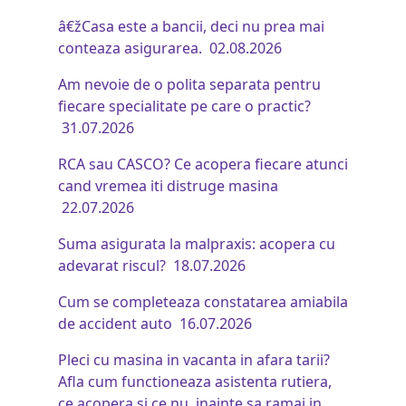
â€žCasa este a bancii, deci nu prea mai
conteaza asigurarea.
02.08.2026
Am nevoie de o polita separata pentru
fiecare specialitate pe care o practic?
31.07.2026
RCA sau CASCO? Ce acopera fiecare atunci
cand vremea iti distruge masina
22.07.2026
Suma asigurata la malpraxis: acopera cu
adevarat riscul?
18.07.2026
Cum se completeaza constatarea amiabila
de accident auto
16.07.2026
Pleci cu masina in vacanta in afara tarii?
Afla cum functioneaza asistenta rutiera,
ce acopera si ce nu, inainte sa ramai in